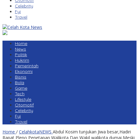
Otomotif
Celebrity
Fyi
Travel
Home
News
Politik
Hukrim
Pemerintah
Ekonomi
Bisnis
Bola
Game
Tech
Lifestyle
Otomotif
Celebrity
Fyi
Travel
Home
/
CelahkotaNEWS
Abdul Kosim tunjukan Jiwa besar,Hadiri
Rapat Pleno Penetapan Walikota Dan Wakil walikota dumai,Meski