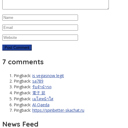
7 comments
Pingback:
is vegasnow legit
Pingback:
sa789
Pingback:
รับจำนำรถ
Pingback:
電子 菸
Pingback:
เมโสหน้าใส
Pingback:
Al-Qaeda
Pingback:
https://spinbetter-skachat.ru
News Feed