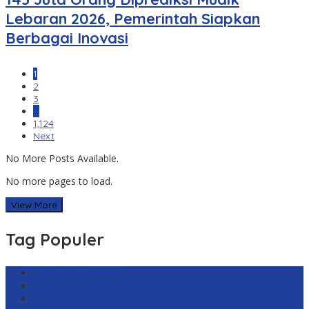
Lebaran 2026, Pemerintah Siapkan
Berbagai Inovasi
1
2
3
…
1,124
Next
No More Posts Available.
No more pages to load.
View More
Tag Populer
Harga Emas Antam
sekilas.co
Cabai Rawit Merah