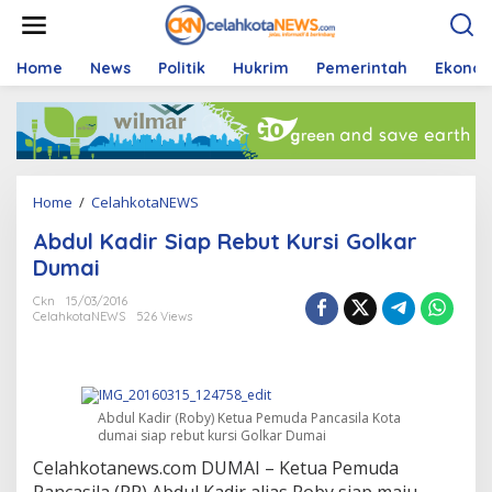
S
k
i
p
Home
News
Politik
Hukrim
Pemerintah
Ekono
t
o
c
o
n
t
Home
/
CelahkotaNEWS
A
e
b
n
Abdul Kadir Siap Rebut Kursi Golkar
d
t
u
Dumai
l
K
Ckn
15/03/2016
CelahkotaNEWS
526 Views
a
d
i
r
S
Abdul Kadir (Roby) Ketua Pemuda Pancasila Kota
i
dumai siap rebut kursi Golkar Dumai
a
p
Celahkotanews.com DUMAI – Ketua Pemuda
R
Pancasila (PP) Abdul Kadir alias Roby siap maju