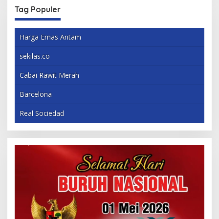
Tag Populer
Harga Emas Antam
sekilas.co
Cabai Rawit Merah
Barcelona
Real Sociedad