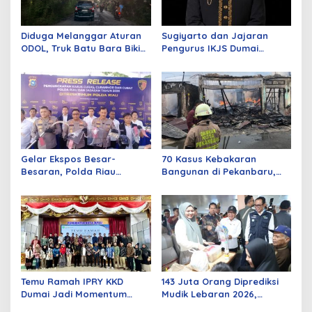
Diduga Melanggar Aturan
Sugiyarto dan Jajaran
ODOL, Truk Batu Bara Bikin
Pengurus IKJS Dumai
Jalan Kuala Cinaku Makin
Periode 2026–2029 Dilantik
Parah
Rabu Besok
Gelar Ekspos Besar-
70 Kasus Kebakaran
Besaran, Polda Riau
Bangunan di Pekanbaru,
Amankan 525 Tersangka
Sebagian Besar Korsleting
Curat, Curas, dan
Listrik
Curanmor
Temu Ramah IPRY KKD
143 Juta Orang Diprediksi
Dumai Jadi Momentum
Mudik Lebaran 2026,
Bangun Sinergi Alumni dan
Pemerintah Siapkan