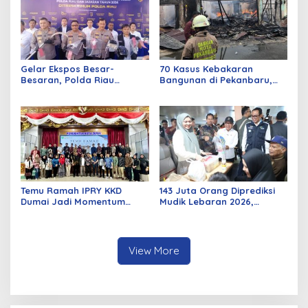
Gelar Ekspos Besar-
70 Kasus Kebakaran
Besaran, Polda Riau
Bangunan di Pekanbaru,
Amankan 525 Tersangka
Sebagian Besar Korsleting
Curat, Curas, dan
Listrik
Curanmor
Temu Ramah IPRY KKD
143 Juta Orang Diprediksi
Dumai Jadi Momentum
Mudik Lebaran 2026,
Bangun Sinergi Alumni dan
Pemerintah Siapkan
Mahasiswa
Berbagai Inovasi
View More