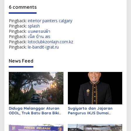
6 comments
Pingback:
interior painters calgary
Pingback:
splash
Pingback:
แบคดรอปผ้า
Pingback:
เน็ต บ้าน ais
Pingback:
lotoclubkzonlajn.com.kz
Pingback:
le-bandit-igrat.ru
News Feed
Diduga Melanggar Aturan
Sugiyarto dan Jajaran
ODOL, Truk Batu Bara Bikin
Pengurus IKJS Dumai
Jalan Kuala Cinaku Makin
Periode 2026–2029 Dilantik
Parah
Rabu Besok