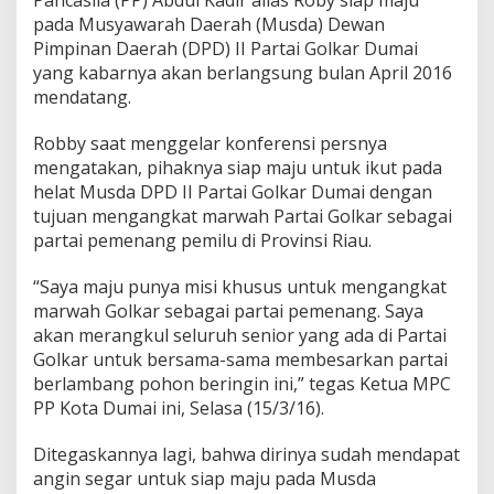
e
pada Musyawarah Daerah (Musda) Dewan
b
Pimpinan Daerah (DPD) II Partai Golkar Dumai
u
t
yang kabarnya akan berlangsung bulan April 2016
K
mendatang.
u
r
Robby saat menggelar konferensi persnya
s
mengatakan, pihaknya siap maju untuk ikut pada
i
G
helat Musda DPD II Partai Golkar Dumai dengan
o
tujuan mengangkat marwah Partai Golkar sebagai
l
partai pemenang pemilu di Provinsi Riau.
k
a
“Saya maju punya misi khusus untuk mengangkat
r
D
marwah Golkar sebagai partai pemenang. Saya
u
akan merangkul seluruh senior yang ada di Partai
m
Golkar untuk bersama-sama membesarkan partai
a
berlambang pohon beringin ini,” tegas Ketua MPC
i
PP Kota Dumai ini, Selasa (15/3/16).
Ditegaskannya lagi, bahwa dirinya sudah mendapat
angin segar untuk siap maju pada Musda