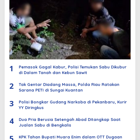
1
Pemasok Gagal Kabur, Polisi Temukan Sabu Dikubur
di Dalam Tanah dan Kebun Sawit
2
Tak Gentar Diadang Massa, Polda Riau Ratakan
Sarana PETI di Sungai Kuantan
3
Polisi Bongkar Gudang Narkoba di Pekanbaru, Kurir
YY Diringkus
4
Dua Pria Berusia Setengah Abad Ditangkap Saat
Jualan Sabu di Bengkalis
5
KPK Tahan Bupati Muara Enim dalam OTT Dugaan