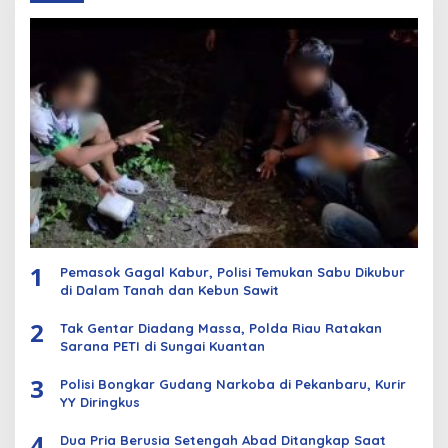
1
Pemasok Gagal Kabur, Polisi Temukan Sabu Dikubur
di Dalam Tanah dan Kebun Sawit
2
Tak Gentar Diadang Massa, Polda Riau Ratakan
Sarana PETI di Sungai Kuantan
3
Polisi Bongkar Gudang Narkoba di Pekanbaru, Kurir
YY Diringkus
4
Dua Pria Berusia Setengah Abad Ditangkap Saat