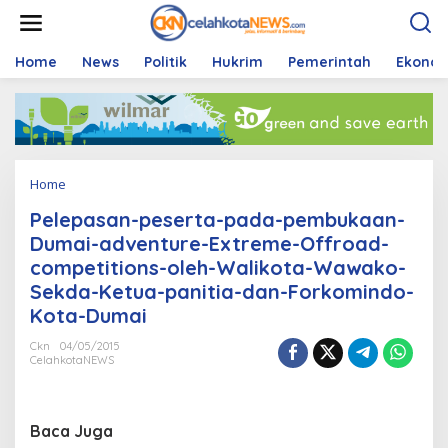
S
k
i
p
Home
News
Politik
Hukrim
Pemerintah
Ekono
t
o
c
o
n
t
Home
A
e
t
n
Pelepasan-peserta-pada-pembukaan-
t
t
a
Dumai-adventure-Extreme-Offroad-
c
competitions-oleh-Walikota-Wawako-
h
Sekda-Ketua-panitia-dan-Forkomindo-
m
e
Kota-Dumai
n
t
Ckn
04/05/2015
CelahkotaNEWS
Baca Juga