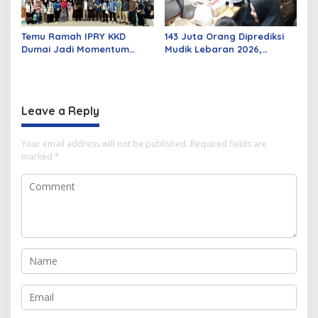
Temu Ramah IPRY KKD
143 Juta Orang Diprediksi
Dumai Jadi Momentum
Mudik Lebaran 2026,
Bangun Sinergi Alumni dan
Pemerintah Siapkan
Mahasiswa
Berbagai Inovasi
Leave a Reply
Your email address will not be published.
Required fields are
marked
*