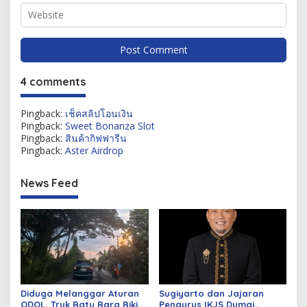
4 comments
Pingback:
เช็คสลิปโอนเงิน
Pingback:
Sweet Bonanza Slot
Pingback:
สินค้ากิฟฟารีน
Pingback:
Aster Airdrop
News Feed
Diduga Melanggar Aturan
Sugiyarto dan Jajaran
ODOL, Truk Batu Bara Bikin
Pengurus IKJS Dumai