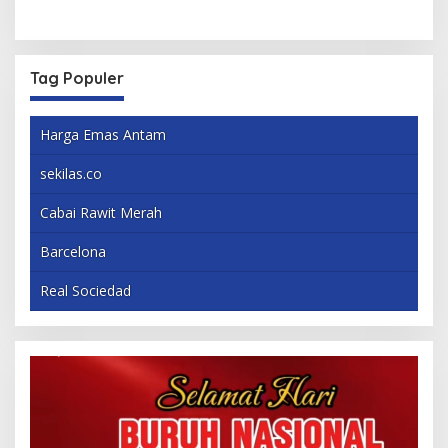
Tag Populer
Harga Emas Antam
sekilas.co
Cabai Rawit Merah
Barcelona
Real Sociedad