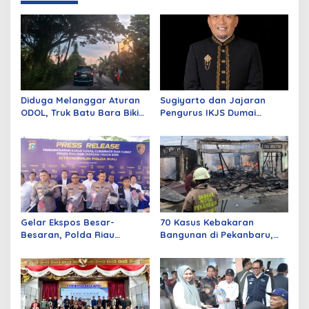
Diduga Melanggar Aturan
Sugiyarto dan Jajaran
ODOL, Truk Batu Bara Bikin
Pengurus IKJS Dumai
Jalan Kuala Cinaku Makin
Periode 2026–2029 Dilantik
Parah
Rabu Besok
Gelar Ekspos Besar-
70 Kasus Kebakaran
Besaran, Polda Riau
Bangunan di Pekanbaru,
Amankan 525 Tersangka
Sebagian Besar Korsleting
Curat, Curas, dan
Listrik
Curanmor