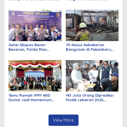
Jalan Kuala Cinaku Makin
Periode 2026–2029 Dilantik
Parah
Rabu Besok
Gelar Ekspos Besar-
70 Kasus Kebakaran
Besaran, Polda Riau
Bangunan di Pekanbaru,
Amankan 525 Tersangka
Sebagian Besar Korsleting
Curat, Curas, dan
Listrik
Curanmor
Temu Ramah IPRY KKD
143 Juta Orang Diprediksi
Dumai Jadi Momentum
Mudik Lebaran 2026,
Bangun Sinergi Alumni dan
Pemerintah Siapkan
Mahasiswa
Berbagai Inovasi
View More