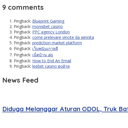
9 comments
Pingback:
Blueprint Gaming
Pingback:
monixbet casino
Pingback:
PPC agency London
Pingback:
come prelevare vincite da winnita
Pingback:
prediction market platform
Pingback:
เว็บพนันเกาหลี
Pingback:
เน็ตบ้าน ais
Pingback:
How to End An Email
Pingback:
leebet casino войти
News Feed
Diduga Melanggar Aturan ODOL, Truk Bat