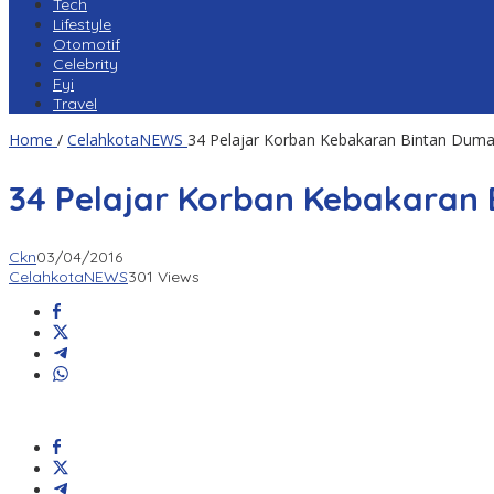
Tech
Lifestyle
Otomotif
Celebrity
Fyi
Travel
Home
/
CelahkotaNEWS
34 Pelajar Korban Kebakaran Bintan Duma
34 Pelajar Korban Kebakaran 
Ckn
03/04/2016
CelahkotaNEWS
301 Views