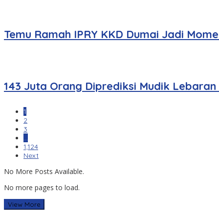
Temu Ramah IPRY KKD Dumai Jadi Momen
143 Juta Orang Diprediksi Mudik Lebaran
1
2
3
…
1,124
Next
No More Posts Available.
No more pages to load.
View More