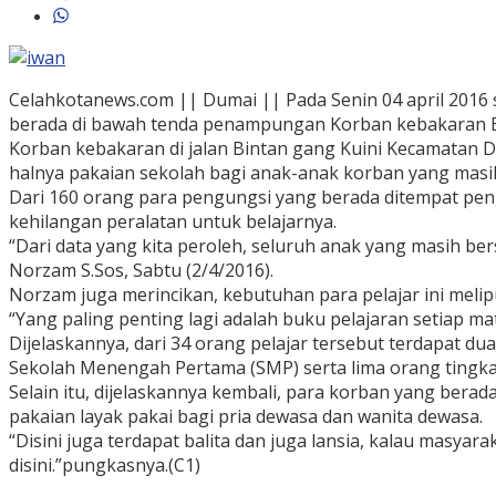
Celahkotanews.com || Dumai || Pada Senin 04 april 2016 
berada di bawah tenda penampungan Korban kebakaran B
Korban kebakaran di jalan Bintan gang Kuini Kecamatan 
halnya pakaian sekolah bagi anak-anak korban yang masih
Dari 160 orang para pengungsi yang berada ditempat peng
kehilangan peralatan untuk belajarnya.
“Dari data yang kita peroleh, seluruh anak yang masih ber
Norzam S.Sos, Sabtu (2/4/2016).
Norzam juga merincikan, kebutuhan para pelajar ini melipu
“Yang paling penting lagi adalah buku pelajaran setiap m
Dijelaskannya, dari 34 orang pelajar tersebut terdapat d
Sekolah Menengah Pertama (SMP) serta lima orang tingk
Selain itu, dijelaskannya kembali, para korban yang be
pakaian layak pakai bagi pria dewasa dan wanita dewasa.
“Disini juga terdapat balita dan juga lansia, kalau masy
disini.”pungkasnya.(C1)