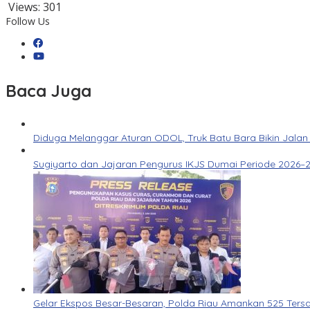
Views:
301
Follow Us
Baca Juga
Diduga Melanggar Aturan ODOL, Truk Batu Bara Bikin Jalan
Sugiyarto dan Jajaran Pengurus IKJS Dumai Periode 2026–2
Gelar Ekspos Besar-Besaran, Polda Riau Amankan 525 Ters