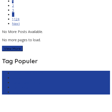
1
2
3
…
1,124
Next
No More Posts Available.
No more pages to load.
View More
Tag Populer
Harga Emas Antam
sekilas.co
Cabai Rawit Merah
Barcelona
Real Sociedad