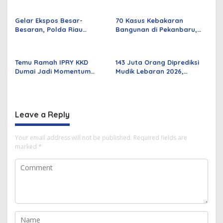
Parah
Rabu Besok
Gelar Ekspos Besar-
70 Kasus Kebakaran
Besaran, Polda Riau
Bangunan di Pekanbaru,
Amankan 525 Tersangka
Sebagian Besar Korsleting
Curat, Curas, dan
Listrik
Curanmor
Temu Ramah IPRY KKD
143 Juta Orang Diprediksi
Dumai Jadi Momentum
Mudik Lebaran 2026,
Bangun Sinergi Alumni dan
Pemerintah Siapkan
Mahasiswa
Berbagai Inovasi
Leave a Reply
Your email address will not be published.
Required fields are
marked
*