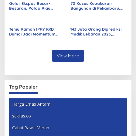
Gelar Ekspos Besar-
70 Kasus Kebakaran
Besaran, Polda Riau
Bangunan di Pekanbaru,
Amankan 525 Tersangka
Sebagian Besar Korsleting
Curat, Curas, dan
Listrik
Curanmor
Temu Ramah IPRY KKD
143 Juta Orang Diprediksi
Dumai Jadi Momentum
Mudik Lebaran 2026,
Bangun Sinergi Alumni dan
Pemerintah Siapkan
Mahasiswa
Berbagai Inovasi
View More
Tag Populer
Harga Emas Antam
sekilas.co
Cabai Rawit Merah