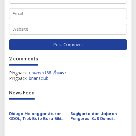
2 comments
Pingback:
บาคาร่า168 เว็บตรง
Pingback:
briansclub
News Feed
Diduga Melanggar Aturan
Sugiyarto dan Jajaran
ODOL, Truk Batu Bara Bikin
Pengurus IKJS Dumai
Jalan Kuala Cinaku Makin
Periode 2026–2029 Dilantik
Parah
Rabu Besok