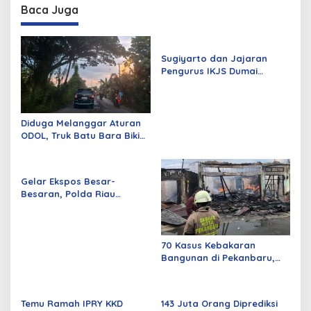
Baca Juga
Sugiyarto dan Jajaran
Pengurus IKJS Dumai
Periode 2026–2029 Dilantik
Rabu Besok
Diduga Melanggar Aturan
ODOL, Truk Batu Bara Bikin
Jalan Kuala Cinaku Makin
Parah
Gelar Ekspos Besar-
Besaran, Polda Riau
Amankan 525 Tersangka
Curat, Curas, dan
Curanmor
70 Kasus Kebakaran
Bangunan di Pekanbaru,
Sebagian Besar Korsleting
Listrik
Temu Ramah IPRY KKD
143 Juta Orang Diprediksi