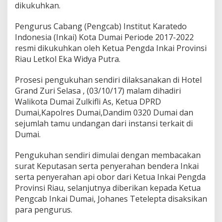
a
dikukuhkan.
b
a
Pengurus Cabang (Pengcab) Institut Karatedo
t
Indonesia (Inkai) Kota Dumai Periode 2017-2022
k
resmi dikukuhkan oleh Ketua Pengda Inkai Provinsi
e
t
Riau Letkol Eka Widya Putra.
u
a
Prosesi pengukuhan sendiri dilaksanakan di Hotel
I
Grand Zuri Selasa , (03/10/17) malam dihadiri
N
Walikota Dumai Zulkifli As, Ketua DPRD
K
A
Dumai,Kapolres Dumai,Dandim 0320 Dumai dan
I
sejumlah tamu undangan dari instansi terkait di
D
Dumai.
u
m
Pengukuhan sendiri dimulai dengan membacakan
a
i
surat Keputasan serta penyerahan bendera Inkai
serta penyerahan api obor dari Ketua Inkai Pengda
Provinsi Riau, selanjutnya diberikan kepada Ketua
Pengcab Inkai Dumai, Johanes Tetelepta disaksikan
para pengurus.