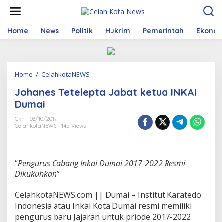
S
k
i
p
Home
News
Politik
Hukrim
Pemerintah
Ekono
t
o
c
o
Home
/
CelahkotaNEWS
J
n
o
t
Johanes Tetelepta Jabat ketua INKAI
h
e
a
n
Dumai
n
t
e
Ckn
03/10/2017
CelahkotaNEWS
145 Views
s
T
e
t
“
Pengurus Cabang Inkai Dumai 2017-2022 Resmi
e
l
Dikukuhkan”
e
p
CelahkotaNEWS.com || Dumai – Institut Karatedo
t
Indonesia atau Inkai Kota Dumai resmi memiliki
a
pengurus baru Jajaran untuk priode 2017-2022
J