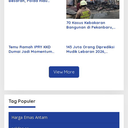
Besaran, Polda Riau
Amankan 525 Tersangka
Curat, Curas, dan
Curanmor
70 Kasus Kebakaran
Bangunan di Pekanbaru,
Sebagian Besar Korsleting
Listrik
Temu Ramah IPRY KKD
143 Juta Orang Diprediksi
Dumai Jadi Momentum
Mudik Lebaran 2026,
Bangun Sinergi Alumni dan
Pemerintah Siapkan
Mahasiswa
Berbagai Inovasi
View More
Tag Populer
Harga Emas Antam