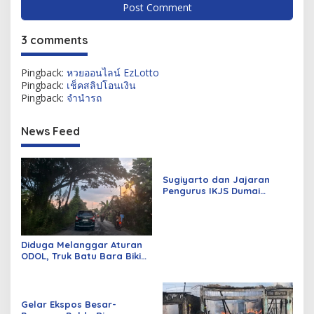
3 comments
Pingback:
หวยออนไลน์ EzLotto
Pingback:
เช็คสลิปโอนเงิน
Pingback:
จำนำรถ
News Feed
Sugiyarto dan Jajaran
Pengurus IKJS Dumai
Periode 2026–2029 Dilantik
Rabu Besok
Diduga Melanggar Aturan
ODOL, Truk Batu Bara Bikin
Jalan Kuala Cinaku Makin
Parah
Gelar Ekspos Besar-