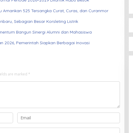
Dumai Periode 2026–2029 Dilantik Rabu Besok
au Amankan 525 Tersangka Curat, Curas, dan Curanmor
aru, Sebagian Besar Korsleting Listrik
entum Bangun Sinergi Alumni dan Mahasiswa
an 2026, Pemerintah Siapkan Berbagai Inovasi
ields are marked
*