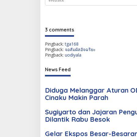
3 comments
Pingback:
tga168
Pingback:
จอสัมผัสอัจฉริยะ
Pingback:
uodiyala
News Feed
Diduga Melanggar Aturan OD
Cinaku Makin Parah
Sugiyarto dan Jajaran Peng
Dilantik Rabu Besok
Gelar Ekspos Besar-Besara