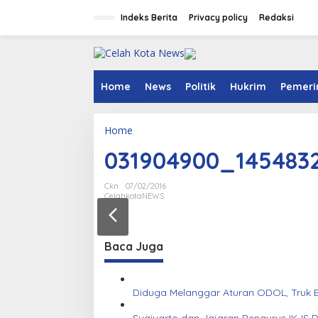
S
k
Indeks Berita
Privacy policy
Redaksi
i
p
t
o
c
Home
News
Politik
Hukrim
Pemeri
o
n
t
Home
A
e
t
n
031904900_1454832
t
t
a
c
Ckn
07/02/2016
h
CelahkotaNEWS
m
e
n
t
Baca Juga
Diduga Melanggar Aturan ODOL, Truk B