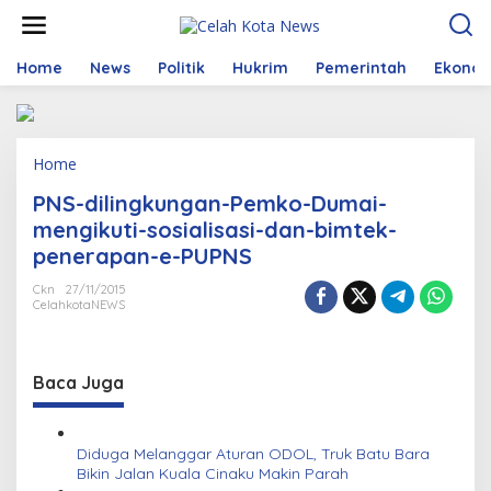
S
k
i
p
Home
News
Politik
Hukrim
Pemerintah
Ekono
t
o
c
o
Home
A
n
t
t
PNS-dilingkungan-Pemko-Dumai-
t
e
a
n
mengikuti-sosialisasi-dan-bimtek-
c
t
penerapan-e-PUPNS
h
m
Ckn
27/11/2015
e
CelahkotaNEWS
n
t
Baca Juga
Diduga Melanggar Aturan ODOL, Truk Batu Bara
Bikin Jalan Kuala Cinaku Makin Parah